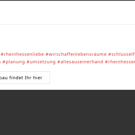
#rheinhessenliebe
#wirschaffenlebensräume
#schlüsself
n
#planung
#umsetzung
#allesauseinerhand
#rheinhesse
u findet Ihr hier