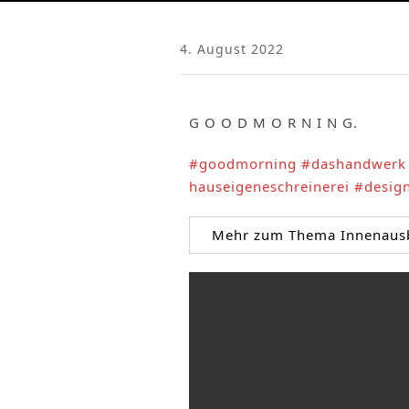
4. August 2022
G O O D M O R N I N G.
#goodmorning
#dashandwerk
hauseigeneschreinerei
#desig
Mehr zum Thema Innenausba