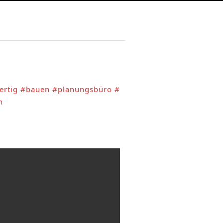
ertig
#bauen
#planungsbüro
#
n