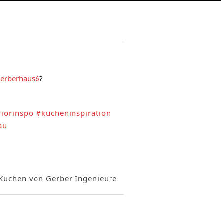
erberhaus6
?
riorinspo
#kücheninspiration
au