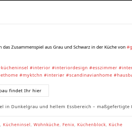
euch das Zusammenspiel aus Grau und Schwarz in der Küche von 
#g
#kücheninsel
#interior
#interiordesign
#esszimmer
#inte
ethome
#myktchn
#interiør
#scandinavianhome
#hausb
u findet Ihr hier
,
Kücheninsel
,
Wohnküche
,
Fenix
,
Küchenblock
,
Küche