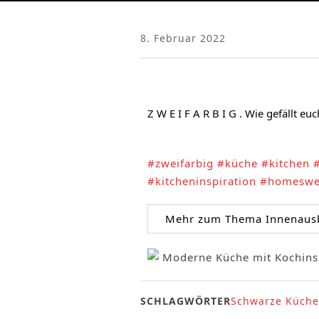
8. Februar 2022
Z W E I F A R B I G . Wie gefällt 
#zweifarbig
#küche
#kitchen
#kitcheninspiration
#homeswe
Mehr zum Thema Innenausba
SCHLAGWÖRTER
Schwarze Küche