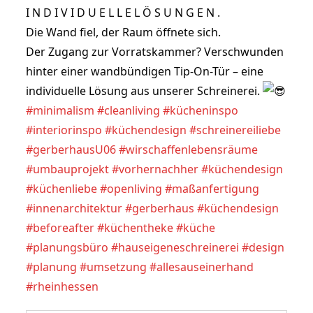
I N D I V I D U E L L E L Ö S U N G E N .
Die Wand fiel, der Raum öffnete sich.
Der Zugang zur Vorratskammer? Verschwunden 
hinter einer wandbündigen Tip-On-Tür – eine 
individuelle Lösung aus unserer Schreinerei. 
#minimalism
#cleanliving
#kücheninspo
#interiorinspo
#küchendesign
#schreinereiliebe
#gerberhausU06
#wirschaffenlebensräume 
#umbauprojekt
#vorhernachher
#küchendesign
#küchenliebe
#openliving
#maßanfertigung
#innenarchitektur
#gerberhaus 
#küchendesign
#beforeafter
#küchentheke
#küche
#planungsbüro
#hauseigeneschreinerei
#design
#planung
#umsetzung
#allesauseinerhand
#rheinhessen