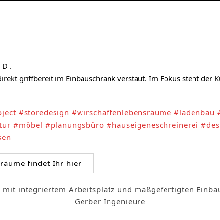
 D .
direkt griffbereit im Einbauschrank verstaut. Im Fokus steht der 
ject
#storedesign
#wirschaffenlebensräume
#ladenbau
tur
#möbel
#planungsbüro
#hauseigeneschreinerei
#des
sen
äume findet Ihr hier