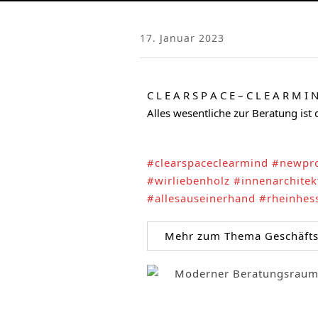
17. Januar 2023
C L E A R S P A C E – C L E A R M I N
Alles wesentliche zur Beratung ist 
#clearspaceclearmind
#newpro
#wirliebenholz
#innenarchitek
#allesauseinerhand
#rheinhes
Mehr zum Thema Geschäftsr