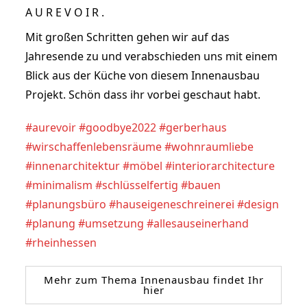
A U R E V O I R .
Mit großen Schritten gehen wir auf das 
Jahresende zu und verabschieden uns mit einem 
Blick aus der Küche von diesem Innenausbau 
Projekt. Schön dass ihr vorbei geschaut habt.
#aurevoir
#goodbye2022
#gerberhaus
#wirschaffenlebensräume
#wohnraumliebe
#innenarchitektur
#möbel
#interiorarchitecture
#minimalism
#schlüsselfertig
#bauen
#planungsbüro
#hauseigeneschreinerei
#design
#planung
#umsetzung
#allesauseinerhand
#rheinhessen
Mehr zum Thema Innenausbau findet Ihr
hier