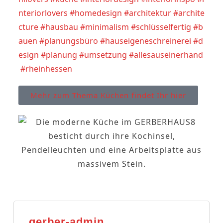
nteriorlovers
#homedesign
#architektur
#archite
cture
#hausbau
#minimalism
#schlüsselfertig
#b
auen
#planungsbüro
#hauseigeneschreinerei
#d
esign
#planung
#umsetzung
#allesauseinerhand
#rheinhessen
Mehr zum Thema Küchen findet Ihr hier
gerber-admin