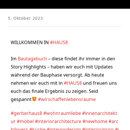
5. Oktober 2023
WILLKOMMEN IN 
#HAUS8
Im 
Bautagebuch
 – diese findet ihr immer in den 
Story Highlights – haben wir euch mit Updates 
während der Bauphase versorgt. Ab heute 
nehmen wir euch mit in 
#HAUS8
 und freuen uns 
euch das finale Ergebnis zu zeigen. Seid 
gespannt
#wirschaffenlebensräume
#gerberhaus8
#wohnraumliebe
#innenarchitekt
ur
#möbel
#interiorarchitecture
#newhome
#arc
hilovers
#küche
#interiordesign
#interiorinspo
#i