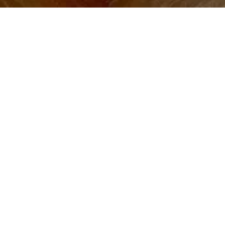
STAY UPDATED!
Willkommen auf der News-Seite von Gerber
Ingenieure! Hier teilen wir mit euch den Alltag
unseres Planungsbüros mit hauseigener Schreinerei.
Bleibt Up-to-Date über abgeschlossenen Projekten
bis hin zu Einblicken in unseren Arbeitsalltag über
Social Media.
#wirschaffenlebensräume