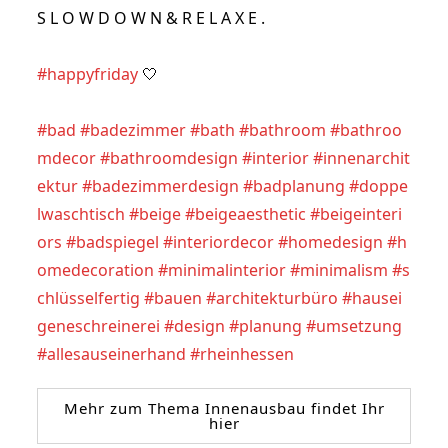
S L O W D O W N & R E L A X E .
#happyfriday
 🤍
#bad
#badezimmer
#bath
#bathroom
#bathroo
mdecor
#bathroomdesign
#interior
#innenarchit
ektur
#badezimmerdesign
#badplanung
#doppe
lwaschtisch
#beige
#beigeaesthetic
#beigeinteri
ors
#badspiegel
#interiordecor
#homedesign
#h
omedecoration
#minimalinterior
#minimalism
#s
chlüsselfertig
#bauen
#architekturbüro
#hausei
geneschreinerei
#design
#planung
#umsetzung
#allesauseinerhand
#rheinhessen
Mehr zum Thema Innenausbau findet Ihr
hier