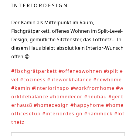
I N T E R I O R D E S I G N .
Der Kamin als Mittelpunkt im Raum, 
Fischgrätparkett, offenes Wohnen im Split-Level-
Design, gemütliche Sitzfenster, das Loftnetz… In 
diesem Haus bleibt absolut kein Interior-Wunsch 
offen 😍
#fischgrätparkett
#offeneswohnen
#splitle
vel
#coziness
#lifeworkbalance
#newhome
#kamin
#interiorinspo
#workfromhome
#w
orklifebalance
#homedecor
#neubau
#gerb
erhaus8
#homedesign
#happyhome
#home
officesetup
#interiordesign
#hammock
#lof
tnetz