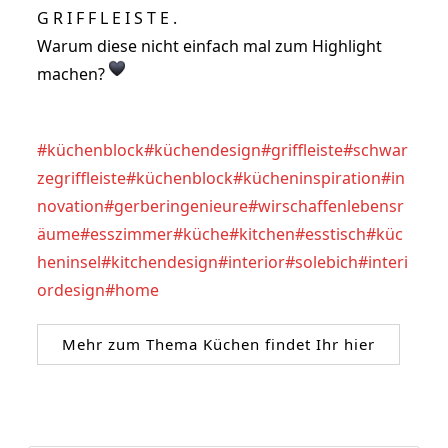
G R I F F L E I S T E .
Warum diese nicht einfach mal zum Highlight 
machen? 
#küchenblock
#küchendesign
#griffleiste
#schwar
zegriffleiste
#küchenblock
#kücheninspiration
#in
novation
#gerberingenieure
#wirschaffenlebensr
äume
#esszimmer
#küche
#kitchen
#esstisch
#küc
heninsel
#kitchendesign
#interior
#solebich
#interi
ordesign
#home
Mehr zum Thema Küchen findet Ihr hier