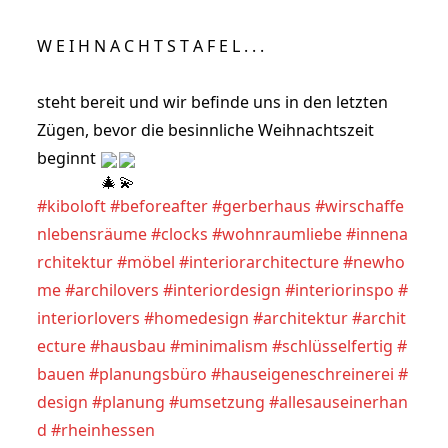
W E I H N A C H T S T A F E L . . .
steht bereit und wir befinde uns in den letzten 
Zügen, bevor die besinnliche Weihnachtszeit 
beginnt 
#kiboloft
#beforeafter
#gerberhaus
#wirschaffe
nlebensräume
#clocks
#wohnraumliebe
#innena
rchitektur
#möbel
#interiorarchitecture
#newho
me
#archilovers
#interiordesign
#interiorinspo
#
interiorlovers
#homedesign
#architektur
#archit
ecture
#hausbau
#minimalism
#schlüsselfertig
#
bauen
#planungsbüro
#hauseigeneschreinerei
#
design
#planung
#umsetzung
#allesauseinerhan
d
#rheinhessen